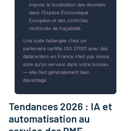
impose la localisation des données
dans l’Espace Économique
Européen et des contrôles
renforcés de traçabilité.
Une suite hébergée chez un
partenaire certifié ISO 27001 avec des
datacenters en France n’est pas moins
sûre qu’un serveur dans votre bureau
— elle l’est généralement bien
davantage.
Tendances 2026 : IA et
automatisation au
service des PME