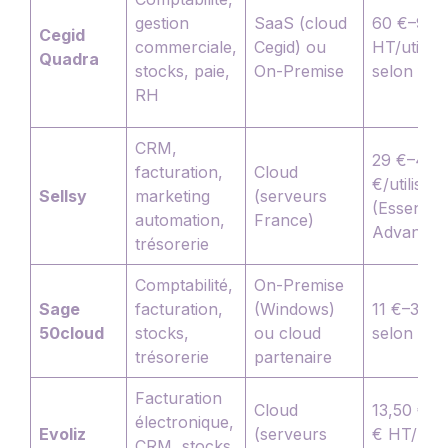
gestion
SaaS (cloud
60 €–90 
Cegid
commerciale,
Cegid) ou
HT/utilisa
Quadra
stocks, paie,
On-Premise
selon forf
RH
CRM,
29 €–49
facturation,
Cloud
€/utilisat
Sellsy
marketing
(serveurs
(Essential
automation,
France)
Advanced
trésorerie
Comptabilité,
On-Premise
Sage
facturation,
(Windows)
11 €–34 €
50cloud
stocks,
ou cloud
selon ver
trésorerie
partenaire
Facturation
Cloud
13,50 € T
électronique,
Evoliz
(serveurs
€ HT/mois
CRM, stocks,