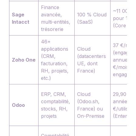
Finance
~11 000 €
Sage
avancée,
100 % Cloud
pour 1 uti
Intacct
multi-entités,
(SaaS)
(Core Fina
trésorerie
46+
37 €/mois
applications
Cloud
(engagem
(CRM,
(datacenters
Zoho One
annuel) o
facturation,
UE, dont
€/mois (s
RH, projets,
France)
engageme
etc.)
ERP, CRM,
Cloud
29,90 € (
comptabilité,
(Odoo.sh,
année) pu
Odoo
stocks, RH,
France) ou
€/utilisat
projets
On-Premise
(Enterpris
Comptabilité,