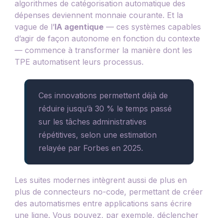
algorithmes de catégorisation automatique des
dépenses deviennent monnaie courante. Et la
vague de l’
IA agentique
— ces systèmes capables
d’agir de façon autonome en fonction du contexte
— commence à transformer la manière dont les
TPE automatisent leurs processus.
Ces innovations permettent déjà de
réduire jusqu’à 30 % le temps passé
sur les tâches administratives
répétitives, selon une estimation
relayée par Forbes en 2025.
Les suites modernes intègrent aussi de plus en
plus de connecteurs no-code, permettant de créer
des automatismes entre applications sans écrire
une ligne. Vous pouvez, par exemple, déclencher