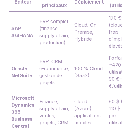
Éditeur
Déploiement
principaux
(utilisat
170 €–37
ERP complet
Cloud, On-
(cloud pub
SAP
(finance,
Premise,
frais
S/4HANA
supply chain,
Hybride
d’impléme
production)
élevés
Forfait St
ERP, CRM,
~470 €/m
Oracle
e-commerce,
100 % Cloud
utilisateur
NetSuite
gestion de
(SaaS)
90 €–180
projets
€/utilisat
Microsoft
Finance,
Cloud
80 $ (Esse
Dynamics
supply chain,
(Azure),
110 $ (Pr
365
ventes,
applications
par
Business
projets, CRM
mobiles
utilisateu
Central