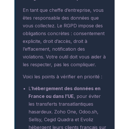
En tant que cheffe d’entreprise, vous
êtes responsable des données que
vous collectez. Le RGPD impose des
obligations concrètes : consentement
explicite, droit d’accès, droit à
l’effacement, notification des
violations. Votre outil doit vous aider à
les respecter, pas les compliquer.
Voici les points à vérifier en priorité :
L’
hébergement des données en
France ou dans l’UE
, pour éviter
les transferts transatlantiques
hasardeux. Zoho One, Odoo.sh,
Sellsy, Cegid Quadra et Evoliz
hébergent leurs clients français sur