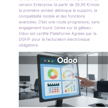
version Enterprise (à partir de 29,90 €/mois
la première année) débloque le support, la
compatibilité mobile et des fonctions
avancées. C’est une route progressive, sans
engagement lourd. Cerise sur le gâteau :
Odoo est certifié Plateforme Agréée par la
DGFiP pour la facturation électronique
obligatoire.