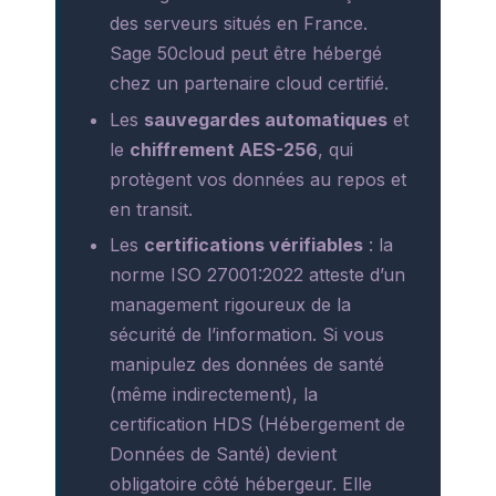
des serveurs situés en France.
Sage 50cloud peut être hébergé
chez un partenaire cloud certifié.
Les
sauvegardes automatiques
et
le
chiffrement AES-256
, qui
protègent vos données au repos et
en transit.
Les
certifications vérifiables
: la
norme ISO 27001:2022 atteste d’un
management rigoureux de la
sécurité de l’information. Si vous
manipulez des données de santé
(même indirectement), la
certification HDS (Hébergement de
Données de Santé) devient
obligatoire côté hébergeur. Elle