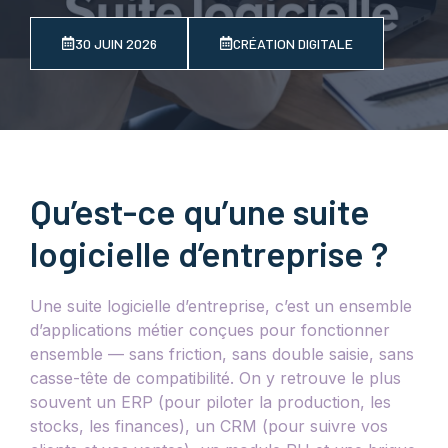
30 JUIN 2026
CRÉATION DIGITALE
Qu’est-ce qu’une suite
logicielle d’entreprise ?
Une suite logicielle d’entreprise, c’est un ensemble
d’applications métier conçues pour fonctionner
ensemble — sans friction, sans double saisie, sans
casse-tête de compatibilité. On y retrouve le plus
souvent un ERP (pour piloter la production, les
stocks, les finances), un CRM (pour suivre vos