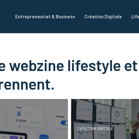
Entrepreneuriat & Business
Création Digitale
Lif
e webzine lifestyle e
rennent.
CRÉATION DIGITALE