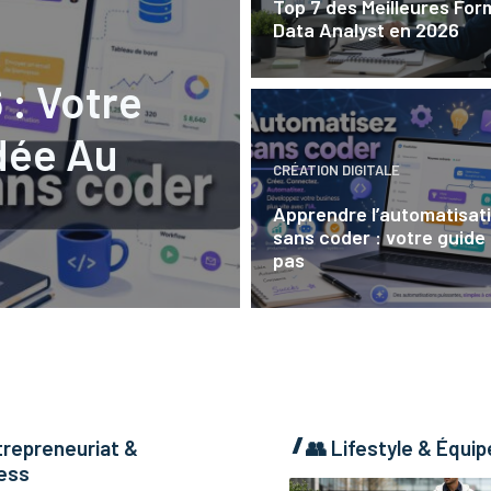
Top 7 des Meilleures For
Data Analyst en 2026
 : Votre
dée Au
CRÉATION DIGITALE
Apprendre l’automatisati
sans coder : votre guide
pas
trepreneuriat &
👥
Lifestyle & Équi
ess