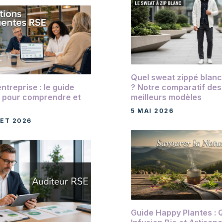
Quel sweat zippé blanc
? Notre comparatif des
ntreprise : le guide
meilleurs modèles
 pour comprendre et
5 MAI 2026
LET 2026
Guide Happy Plantes : 