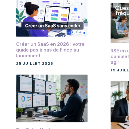
Créer un SaaS en 2026 : votre
guide pas à pas de l’idée au
RSE en e
lancement
complet
agir
25 JUILLET 2026
19 JUIL