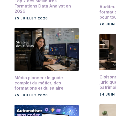
Top 7 des Meilleures
Formations Data Analyst en
Auditeur
2026
formatio
pour to
25 JUILLET 2026
26 JUIN
Cloison
Média planner : le guide
juridiqu
complet du métier, des
patrimo
formations et du salaire
24 JUIN
25 JUILLET 2026