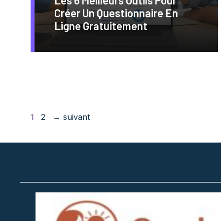
Créer Un Questionnaire En
Ligne Gratuitement
Page
Page
1
2
→
suivant