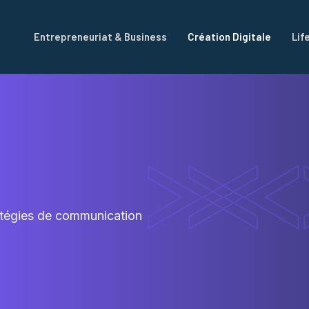
Entrepreneuriat & Business
Création Digitale
Lif
atégies de communication