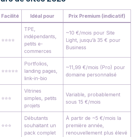
Facilité
Idéal pour
Prix Premium (indicatif)
TPE,
~10 €/mois pour Site
indépendants,
⭐⭐⭐⭐
Light, jusqu’à 35 € pour
petits e-
Business
commerces
Portfolios,
~11,99 €/mois (Pro) pour
⭐⭐⭐⭐⭐
landing pages,
domaine personnalisé
link-in-bio
Vitrines
Variable, probablement
⭐⭐⭐
simples, petits
sous 15 €/mois
projets
Débutants
À partir de ~5 €/mois la
⭐⭐⭐
souhaitant un
première année,
pack complet
renouvellement plus élevé