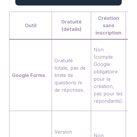
Création
Gratuité
Outil
sans
q
(détails)
inscription
di
QCM
Non
coc
(compte
Gratuité
dér
Google
totale, pas de
tex
obligatoire
Google Forms
limite de
cou
pour la
questions ni
gril
création,
de réponses.
dat
pas pour les
imp
répondants).
fich
QCM
éch
Version
d’o
Non