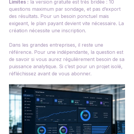
Limites :
la version gratuite est très bridée : 10
questions maximum par sondage, et pas d’export
des résultats. Pour un besoin ponctuel mais
exigeant, le plan payant devient vite nécessaire. La
création nécessite une inscription.
Dans les grandes entreprises, il reste une
référence. Pour une indépendante, la question est
de savoir si vous aurez régulièrement besoin de sa
puissance analytique. Si c’est pour un projet isolé,
réfléchissez avant de vous abonner.