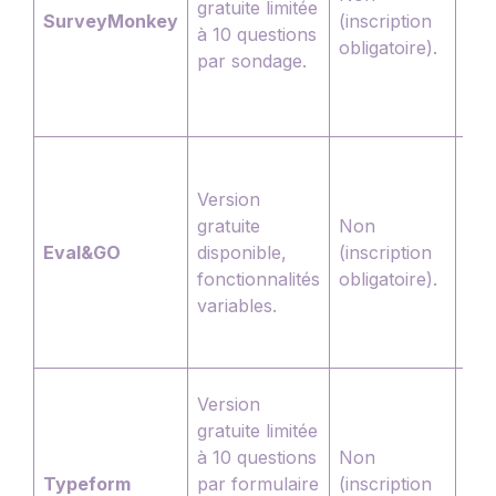
gratuite limitée
mat
SurveyMonkey
(inscription
à 10 questions
cla
obligatoire).
par sondage.
etc.
mê
grat
Lar
QCM
Version
éch
gratuite
Non
not
Eval&GO
disponible,
(inscription
que
fonctionnalités
obligatoire).
con
variables.
pos
selo
Cho
Version
tex
gratuite limitée
cou
à 10 questions
Non
éch
Typeform
par formulaire
(inscription