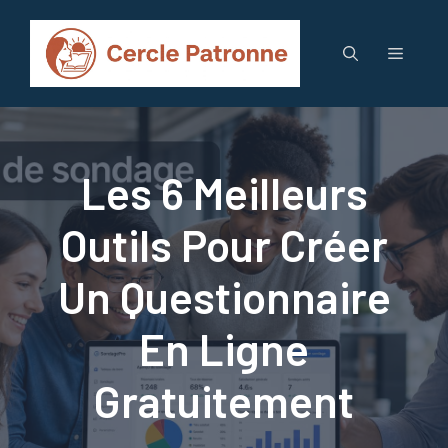
Aller
au
Menu
contenu
Les 6 Meilleurs
Outils Pour Créer
Un Questionnaire
En Ligne
Gratuitement