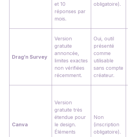
d’o
et 10
obligatoire).
not
réponses par
oui
mois.
sit
Que
Version
Oui, outil
bas
gratuite
présenté
(QC
annoncée,
comme
Drag’n Survey
etc.
limites exactes
utilisable
int
non vérifiées
sans compte
glis
récemment.
créateur.
dép
Pas
que
Version
int
gratuite très
nat
étendue pour
Non
Con
Canva
le design.
(inscription
gra
Éléments
obligatoire).
sup