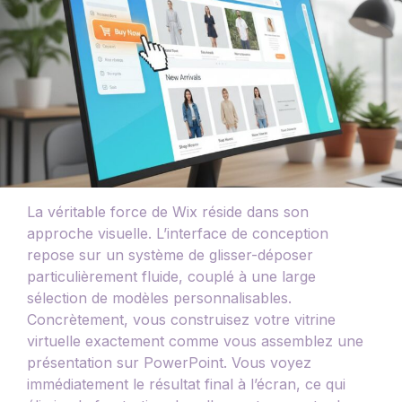
La véritable force de Wix réside dans son
approche visuelle. L’interface de conception
repose sur un système de glisser-déposer
particulièrement fluide, couplé à une large
sélection de modèles personnalisables.
Concrètement, vous construisez votre vitrine
virtuelle exactement comme vous assemblez une
présentation sur PowerPoint. Vous voyez
immédiatement le résultat final à l’écran, ce qui