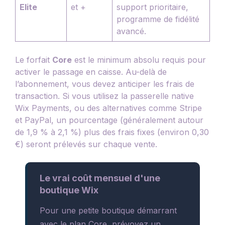
Elite
et +
support prioritaire,
programme de fidélité
avancé.
Le forfait
Core
est le minimum absolu requis pour
activer le passage en caisse. Au-delà de
l’abonnement, vous devez anticiper les frais de
transaction. Si vous utilisez la passerelle native
Wix Payments, ou des alternatives comme Stripe
et PayPal, un pourcentage (généralement autour
de 1,9 % à 2,1 %) plus des frais fixes (environ 0,30
€) seront prélevés sur chaque vente.
Le vrai coût mensuel d'une
boutique Wix
Pour une petite boutique démarrant
avec le plan Core, prévoyez un