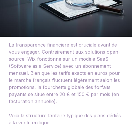
La transparence financière est cruciale avant de
vous engager. Contrairement aux solutions open-
source, Wix fonctionne sur un modèle SaaS
(Software as a Service) avec un abonnement
mensuel. Bien que les tarifs exacts en euros pour
le marché français fluctuent légèrement selon les
promotions, la fourchette globale des forfaits
payants se situe entre 20 € et 150 € par mois (en
facturation annuelle).
Voici la structure tarifaire typique des plans dédiés
à la vente en ligne :