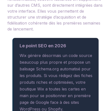
sur d’autres CMS, sont directement intégrées dans
votre interface. Elles vous permettent de
structurer une stratégie d’acquisition et de
fidélisation cohérente dès les premières semaines
de lancement.
Le point SEO en 2026
Wix génère désormais un code source
beaucoup plus propre et propose un
balisage Schema.org automatisé pour
les produits. Si vous rédigez des fiches
produits riches et optimisées, votre
boutique Wix a toutes les cartes en
main pour se positionner en première
page de Google face à des sites
WordPress ou Shopify.