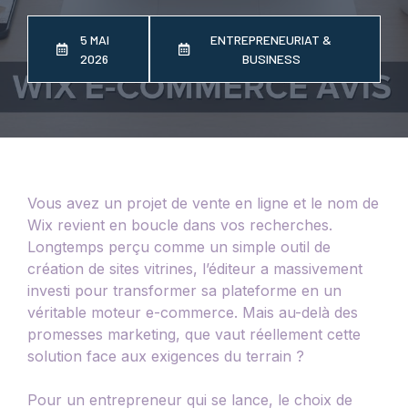
5 MAI
ENTREPRENEURIAT &
2026
BUSINESS
Vous avez un projet de vente en ligne et le nom de
Wix revient en boucle dans vos recherches.
Longtemps perçu comme un simple outil de
création de sites vitrines, l’éditeur a massivement
investi pour transformer sa plateforme en un
véritable moteur e-commerce. Mais au-delà des
promesses marketing, que vaut réellement cette
solution face aux exigences du terrain ?
Pour un entrepreneur qui se lance, le choix de