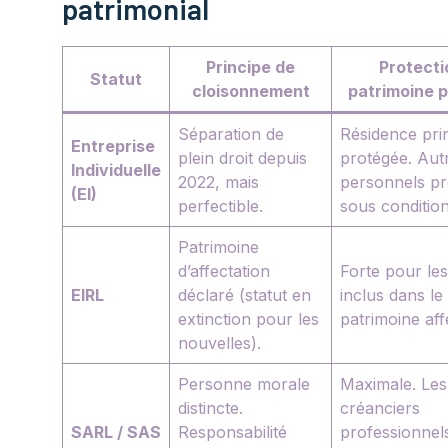
patrimonial
Principe de
Protecti
Statut
cloisonnement
patrimoine 
Séparation de
Résidence pri
Entreprise
plein droit depuis
protégée. Aut
Individuelle
2022, mais
personnels pr
(EI)
perfectible.
sous condition
Patrimoine
d’affectation
Forte pour les
EIRL
déclaré (statut en
inclus dans le
extinction pour les
patrimoine aff
nouvelles).
Personne morale
Maximale. Les
distincte.
créanciers
SARL / SAS
Responsabilité
professionnel