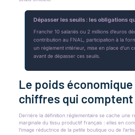
Dépasser les seuils : les obligations 
Franchir 10 salariés ou 2 millions d’euros dé
contribution au FNAL, participation à la forma
un règlement intérieur, mise en place d’un c
avant de dépasser ces seuils.
Le poids économique 
chiffres qui comptent
Derrière la définition réglementaire se cache une 
marginale du tissu productif français : elles en co
l’image réductrice de la petite boutique ou de l’artis