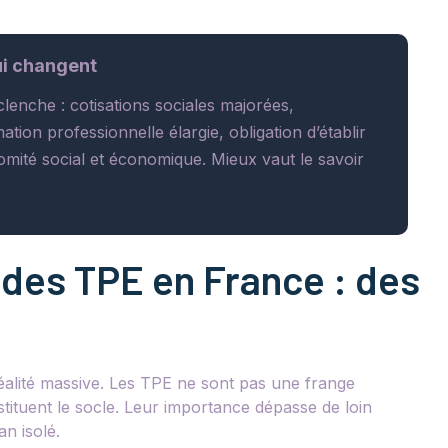
qui changent
clenche : cotisations sociales majorées,
tion professionnelle élargie, obligation d’établir
omité social et économique. Mieux vaut le savoir
des TPE en France : des
réalité massive. Les TPE ne sont pas une frange
nstituent le socle. Leur importance dépasse de loin
an isolé.