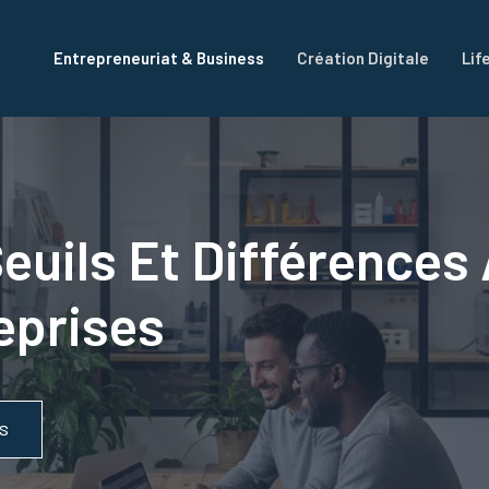
Entrepreneuriat & Business
Création Digitale
Lif
Seuils Et Différence
eprises
SS