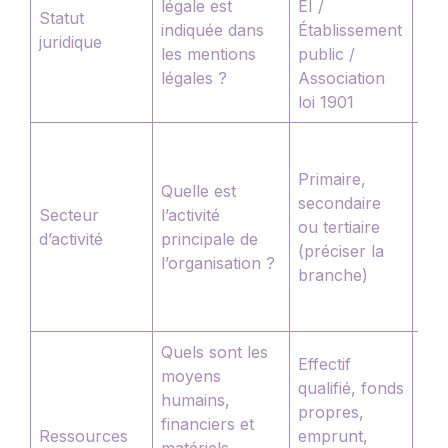
légale est
EI /
ou 
Statut
indiquée dans
Établissement
soc
juridique
les mentions
public /
pou
légales ?
Association
ent
loi 1901
fra
Se
con
Primaire,
Quelle est
sur 
secondaire
Secteur
l’activité
dom
ou tertiaire
d’activité
principale de
mêm
(préciser la
l’organisation ?
l’o
branche)
est
div
Quels sont les
Dis
Effectif
moyens
les
qualifié, fonds
humains,
res
propres,
financiers et
clé
Ressources
emprunt,
matériels
res