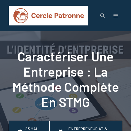
Aller
au
Menu
contenu
Caractériser Une
Entreprise : La
Méthode Complète
En STMG
23 MAI
ENTREPRENEURIAT &