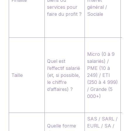
peu
services pour
général /
une
faire du profit ?
Sociale
soc
êtr
ass
Tou
cro
Micro (0 à 9
eff
Quel est
salariés) /
qua
l’effectif salarié
PME (10 à
dis
Taille
(et, si possible,
249) / ETI
un
le chiffre
(250 à 4 999)
fra
d’affaires) ?
/ Grande (5
peu
000+)
réa
TP
SAS / SARL /
Vér
Quelle forme
EURL / SA /
le s