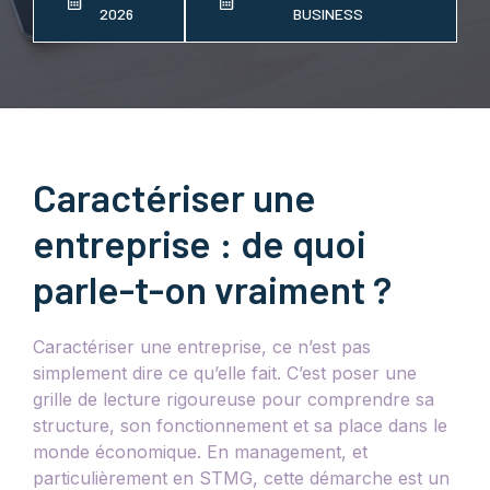
2026
BUSINESS
Caractériser une
entreprise : de quoi
parle-t-on vraiment ?
Caractériser une entreprise, ce n’est pas
simplement dire ce qu’elle fait. C’est poser une
grille de lecture rigoureuse pour comprendre sa
structure, son fonctionnement et sa place dans le
monde économique. En management, et
particulièrement en STMG, cette démarche est un