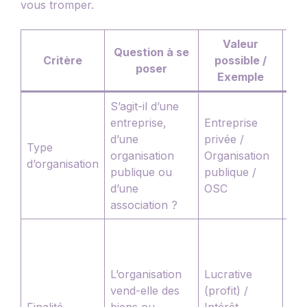
vous tromper.
Valeur
Question à se
Ce 
Critère
possible /
poser
Exemple
S’agit-il d’une
Tou
entreprise,
Entreprise
véri
d’une
privée /
fin
Type
organisation
Organisation
de 
d’organisation
publique ou
publique /
ent
d’une
OSC
ent
association ?
ass
Ne 
con
prof
L’organisation
Lucrative
mis
vend-elle des
(profit) /
ent
Finalité
biens ou
Intérêt