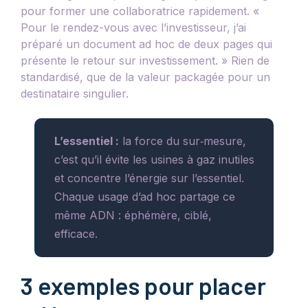
pour former une collaboratrice rapidement. «
Pour le rendez-vous avec l’investisseur, j’ai
préparé un document ad hoc de deux pages qui
présente le retour sur investissement. » Rien de
standardisé, que de la valeur packagée pour un
destinataire singulier.
L’essentiel :
la force du sur‑mesure,
c’est qu’il évite les usines à gaz inutiles
et concentre l’énergie sur l’essentiel.
Chaque usage d’ad hoc partage ce
même ADN : éphémère, ciblé,
efficace.
3 exemples pour placer