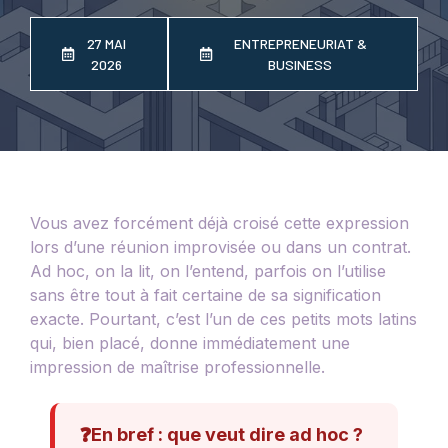
27 MAI
ENTREPRENEURIAT &
2026
BUSINESS
Vous avez forcément déjà croisé cette expression
lors d’une réunion improvisée ou dans un contrat.
Ad hoc, on la lit, on l’entend, parfois on l’utilise
sans être tout à fait certaine de sa signification
exacte. Pourtant, c’est l’un de ces petits mots latins
qui, bien placé, donne immédiatement une
impression de maîtrise professionnelle.
❓
En bref : que veut dire ad hoc ?