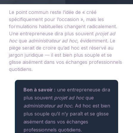
Le point commun reste l’idée de « créé
spécifiquement pour l’occasion », mais les
formulations habituelles changent radicalement.
Une entrepreneuse dira plus souvent
projet ad
hoc
que
administrateur ad hoc
, évidemment. Le
piège serait de croire qu’ad hoc est réservé au
jargon juridique — il est bien plus souple et se
glisse aisément dans vos échanges professionnels
quotidiens.
Bon à savoir :
une entrepreneuse dira
plus souvent
projet ad hoc
que
administrateur ad hoc
. Ad hoc est bien
plus souple qu’il n’y paraît et se glisse
aisément dans vos échanges
professionnels quotidiens.