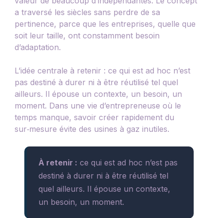
valeur de beaucoup d’indépendantes. Le concept
a traversé les siècles sans perdre de sa
pertinence, parce que les entreprises, quelle que
soit leur taille, ont constamment besoin
d’adaptation.
L’idée centrale à retenir : ce qui est ad hoc n’est
pas destiné à durer ni à être réutilisé tel quel
ailleurs. Il épouse un contexte, un besoin, un
moment. Dans une vie d’entrepreneuse où le
temps manque, savoir créer rapidement du
sur‑mesure évite des usines à gaz inutiles.
À retenir :
ce qui est ad hoc n’est pas
destiné à durer ni à être réutilisé tel
quel ailleurs. Il épouse un contexte,
un besoin, un moment.