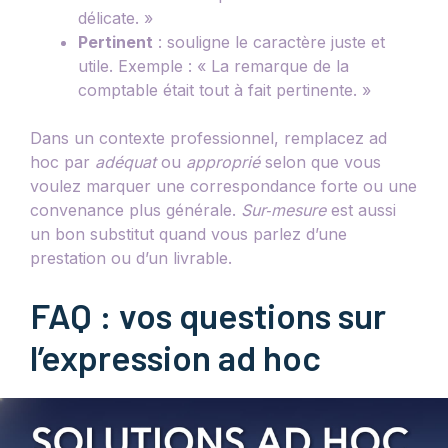
délicate. »
Pertinent
: souligne le caractère juste et
utile. Exemple : « La remarque de la
comptable était tout à fait pertinente. »
Dans un contexte professionnel, remplacez ad
hoc par
adéquat
ou
approprié
selon que vous
voulez marquer une correspondance forte ou une
convenance plus générale.
Sur‑mesure
est aussi
un bon substitut quand vous parlez d’une
prestation ou d’un livrable.
FAQ : vos questions sur
l’expression ad hoc