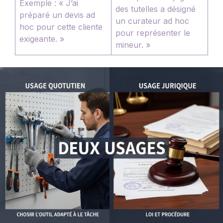
Exemple : « J’ai
des tutelles a désigné
préparé un devis ad
un curateur ad hoc
hoc pour cette cliente
pour représenter le
exigeante. »
mineur. »