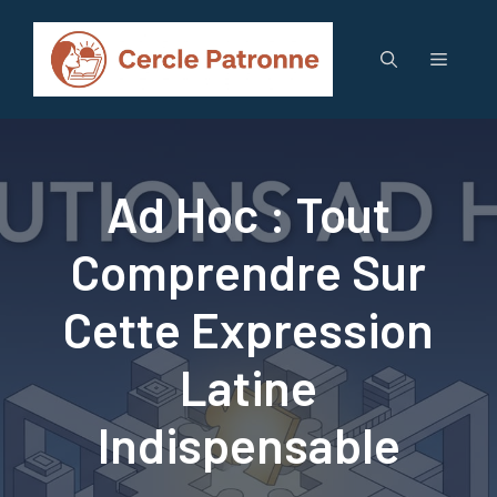
Aller
au
Menu
contenu
Ad Hoc : Tout
Comprendre Sur
Cette Expression
Latine
Indispensable