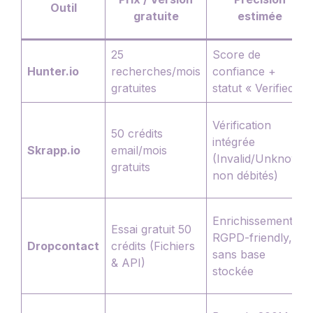
Outil
gratuite
estimée
25
Score de
Hunter.io
recherches/mois
confiance +
gratuites
statut « Verified »
Vérification
50 crédits
intégrée
Skrapp.io
email/mois
(Invalid/Unknown
gratuits
non débités)
Enrichissement
Essai gratuit 50
RGPD-friendly,
Dropcontact
crédits (Fichiers
sans base
& API)
stockée