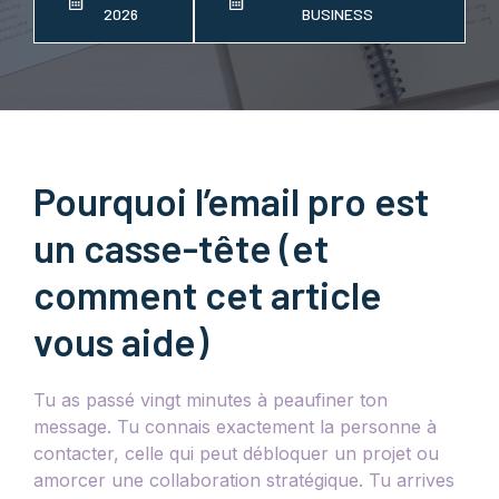
2026
BUSINESS
Pourquoi l’email pro est
un casse-tête (et
comment cet article
vous aide)
Tu as passé vingt minutes à peaufiner ton
message. Tu connais exactement la personne à
contacter, celle qui peut débloquer un projet ou
amorcer une collaboration stratégique. Tu arrives