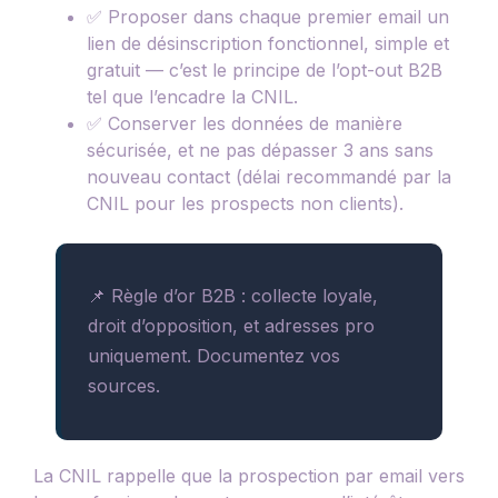
✅ Proposer dans chaque premier email un
lien de désinscription fonctionnel, simple et
gratuit — c’est le principe de l’opt-out B2B
tel que l’encadre la CNIL.
✅ Conserver les données de manière
sécurisée, et ne pas dépasser 3 ans sans
nouveau contact (délai recommandé par la
CNIL pour les prospects non clients).
📌 Règle d’or B2B : collecte loyale,
droit d’opposition, et adresses pro
uniquement. Documentez vos
sources.
La CNIL rappelle que la prospection par email vers