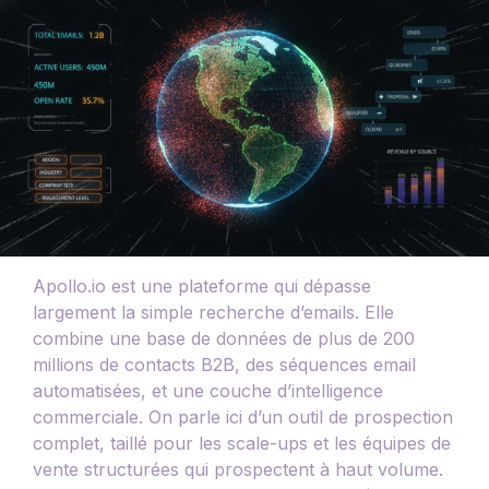
Apollo.io est une plateforme qui dépasse
largement la simple recherche d’emails. Elle
combine une base de données de plus de 200
millions de contacts B2B, des séquences email
automatisées, et une couche d’intelligence
commerciale. On parle ici d’un outil de prospection
complet, taillé pour les scale-ups et les équipes de
vente structurées qui prospectent à haut volume.