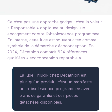
Ce n’est pas une approche gadget : c’est la valeur
« Responsable » appliquée au design, un
engagement contre l’obsolescence programmée.
En interne, cette luge est souvent citée comme
symbole de la démarche d’écoconception. En
2024, Décathlon comptait 624 références
qualifiées « écoconception réparable ».
La luge Trilugik chez Decathlon est
plus qu’un produit : c’est un manifeste
anti-obsolescence programmée avec
5 ans de garantie et des pièces
détachées disponibles.