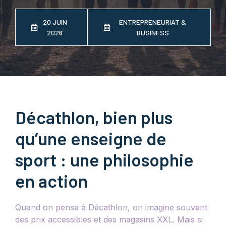
20 JUIN
ENTREPRENEURIAT &
2026
BUSINESS
Décathlon, bien plus
qu’une enseigne de
sport : une philosophie
en action
Quand on pense à Décathlon, on imagine souvent
des prix accessibles et des magasins XXL. Mais si