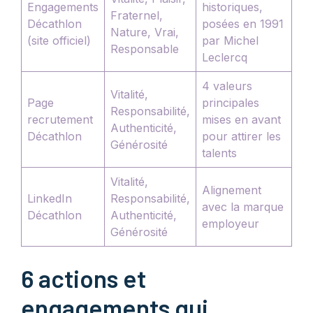
Engagements
historiques,
Fraternel,
Décathlon
posées en 1991
Nature, Vrai,
(site officiel)
par Michel
Responsable
Leclercq
4 valeurs
Vitalité,
Page
principales
Responsabilité,
recrutement
mises en avant
Authenticité,
Décathlon
pour attirer les
Générosité
talents
Vitalité,
Alignement
LinkedIn
Responsabilité,
avec la marque
Décathlon
Authenticité,
employeur
Générosité
6 actions et
engagements qui