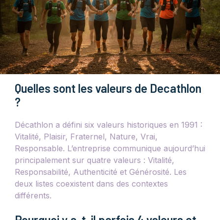
Quelles sont les valeurs de Decathlon
?
Décathlon a défini six valeurs historiques en 1991 :
Vitalité, Plaisir, Fraternel, Nature, Vrai,
Responsable. L’entreprise communique aujourd’hui
principalement sur quatre valeurs : Vitalité,
Responsabilité, Authenticité et Générosité. Les
deux listes coexistent dans des contextes
différents.
Pourquoi y a-t-il parfois 4 valeurs et