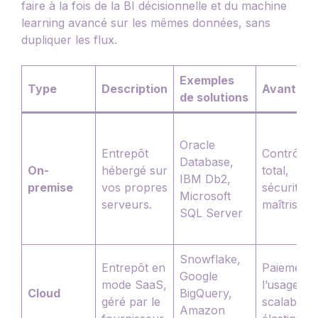
faire à la fois de la BI décisionnelle et du machine
learning avancé sur les mêmes données, sans
dupliquer les flux.
Exemples
Type
Description
Avantage
de solutions
Oracle
Entrepôt
Contrôle
Database,
On-
hébergé sur
total,
IBM Db2,
premise
vos propres
sécurité
Microsoft
serveurs.
maîtrisée.
SQL Server
Snowflake,
Entrepôt en
Paiement 
Google
mode SaaS,
l’usage,
Cloud
BigQuery,
géré par le
scalabilité
Amazon