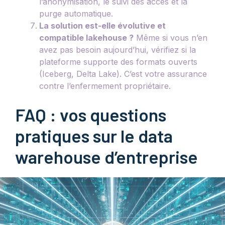
l’anonymisation, le suivi des accès et la
purge automatique.
La solution est-elle évolutive et
compatible lakehouse ?
Même si vous n’en
avez pas besoin aujourd’hui, vérifiez si la
plateforme supporte des formats ouverts
(Iceberg, Delta Lake). C’est votre assurance
contre l’enfermement propriétaire.
FAQ : vos questions
pratiques sur le data
warehouse d’entreprise