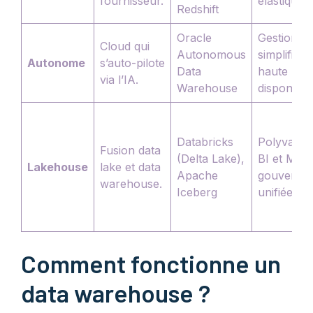
fournisseur.
élastique.
Redshift
Oracle
Gestion
Cloud qui
Autonomous
simplifiée,
Autonome
s’auto-pilote
Data
haute
via l’IA.
Warehouse
disponibilit
Databricks
Polyvalen
Fusion data
(Delta Lake),
BI et ML,
Lakehouse
lake et data
Apache
gouverna
warehouse.
Iceberg
unifiée.
Comment fonctionne un
data warehouse ?