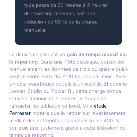
type passe de 20 heures à 2 heures
de reporting mensuel, soit une
réduction de 90 % de la charge
manuelle.
Le deuxième gain est un
gain de temps massif sur
le reporting
. Dans une PME classique, consolider
manuellement les données de trois ou quatre outils
peut prendre entre 15 et 20 heures par mois. Avec
un data warehouse couplé à un outil de BI comme
Looker Studio ou Power BI, cette charge tombe
souvent à moins de 2 heures, le temps de
rafraîchir les tableaux de bord. Une
étude
Forrester
montre que le retour sur investissement
médian des entrepôts cloud dépasse les 400 %
sur trois ans, justement grâce à cette libération du
temps de reporting.