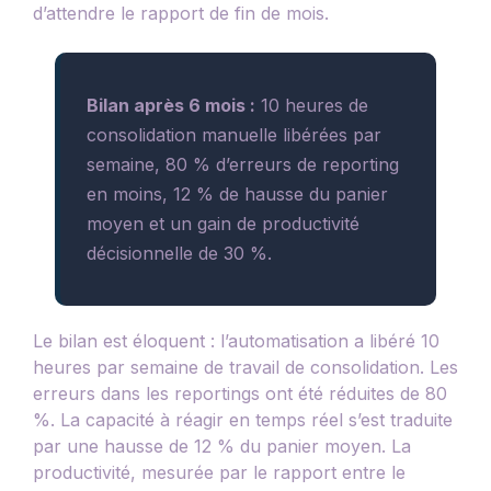
d’attendre le rapport de fin de mois.
Bilan après 6 mois :
10 heures de
consolidation manuelle libérées par
semaine, 80 % d’erreurs de reporting
en moins, 12 % de hausse du panier
moyen et un gain de productivité
décisionnelle de 30 %.
Le bilan est éloquent : l’automatisation a libéré 10
heures par semaine de travail de consolidation. Les
erreurs dans les reportings ont été réduites de 80
%. La capacité à réagir en temps réel s’est traduite
par une hausse de 12 % du panier moyen. La
productivité, mesurée par le rapport entre le