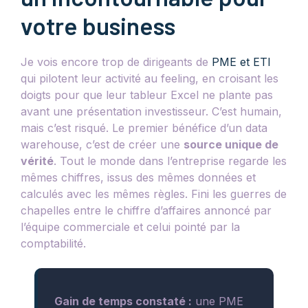
votre business
Je vois encore trop de dirigeants de
PME et ETI
qui pilotent leur activité au feeling, en croisant les
doigts pour que leur tableur Excel ne plante pas
avant une présentation investisseur. C’est humain,
mais c’est risqué. Le premier bénéfice d’un data
warehouse, c’est de créer une
source unique de
vérité
. Tout le monde dans l’entreprise regarde les
mêmes chiffres, issus des mêmes données et
calculés avec les mêmes règles. Fini les guerres de
chapelles entre le chiffre d’affaires annoncé par
l’équipe commerciale et celui pointé par la
comptabilité.
Gain de temps constaté :
une PME