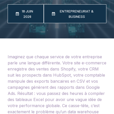
18 JUIN
ENTREPRENEURIAT &
2026
BUSINESS
Imaginez que chaque service de votre entreprise
parle une langue différente. Votre site e-commerce
enregistre des ventes dans Shopify, votre CRM
suit les prospects dans HubSpot, votre comptable
manipule des exports bancaires en CSV et vos
campagnes génèrent des rapports dans Google
Ads. Résultat : vous passez des heures à compiler
des tableaux Excel pour avoir une vague idée de
votre performance globale. Ce casse-tête, c’est
exactement le problème qu’un data warehouse