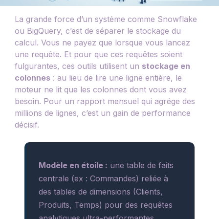
La grande force d’un système comme Snowflake
ou BigQuery, c’est de séparer le stockage du
calcul. Vous ne payez que lorsque vous lancez
une requête. Et pour que ces requêtes soient
fulgurantes, ces outils utilisent un
stockage en
colonnes
: au lieu de lire une ligne entière, le
moteur ne lit que les colonnes dont vous avez
besoin. Pour un rapport mensuel qui agrége des
millions de lignes, c’est un gain de performance
décisif.
Modèle en étoile :
une table de faits
centrale (ex : Commandes) reliée à
des tables de dimensions (Clients,
Produits, Temps) pour des requêtes
analytiques ultra-performantes.