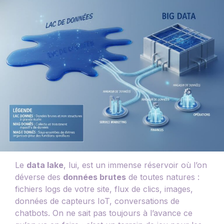
Le
data lake
, lui, est un immense réservoir où l’on
déverse des
données brutes
de toutes natures :
fichiers logs de votre site, flux de clics, images,
données de capteurs IoT, conversations de
chatbots. On ne sait pas toujours à l’avance ce