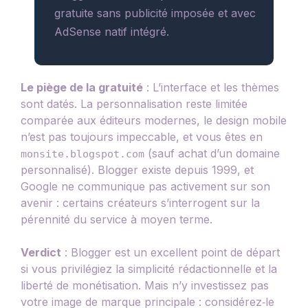
gratuite sans publicité imposée et avec
AdSense natif intégré.
Le piège de la gratuité
: L’interface et les thèmes
sont datés. La personnalisation reste limitée
comparée aux éditeurs modernes, le design mobile
n’est pas toujours impeccable, et vous êtes en
(sauf achat d’un domaine
monsite.blogspot.com
personnalisé). Blogger existe depuis 1999, et
Google ne communique pas activement sur son
avenir : certains créateurs s’interrogent sur la
pérennité du service à moyen terme.
Verdict
: Blogger est un excellent point de départ
si vous privilégiez la simplicité rédactionnelle et la
liberté de monétisation. Mais n’y investissez pas
votre image de marque principale : considérez‑le