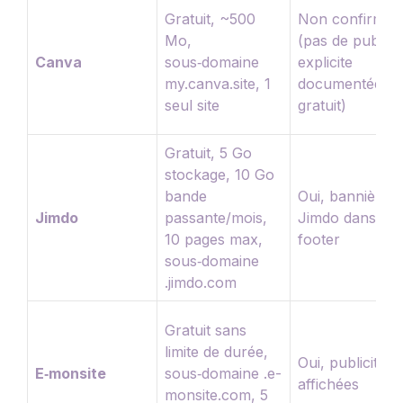
Gratuit, ~500
Non confirmée
Mo,
(pas de pub
Canva
sous‑domaine
explicite
my.canva.site, 1
documentée e
seul site
gratuit)
Gratuit, 5 Go
stockage, 10 Go
bande
Oui, bannière
Jimdo
passante/mois,
Jimdo dans le
10 pages max,
footer
sous‑domaine
.jimdo.com
Gratuit sans
limite de durée,
Oui, publicités
E‑monsite
sous‑domaine .e-
affichées
monsite.com, 5