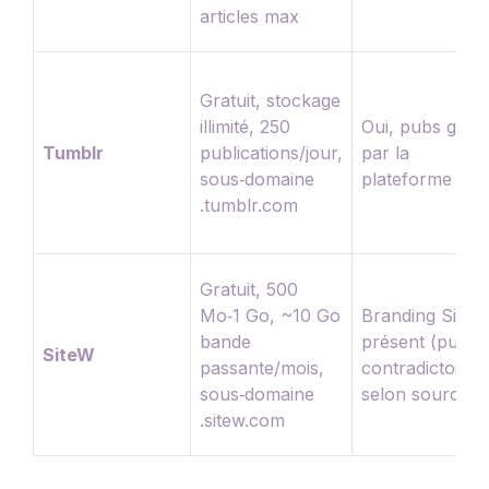
articles max
Gratuit, stockage
illimité, 250
Oui, pubs géré
Tumblr
publications/jour,
par la
sous‑domaine
plateforme
.tumblr.com
Gratuit, 500
Mo‑1 Go, ~10 Go
Branding SiteW
bande
présent (pub
SiteW
passante/mois,
contradictoire
sous‑domaine
selon sources)
.sitew.com