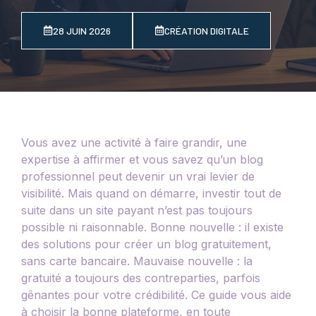
28 JUIN 2026
CRÉATION DIGITALE
Vous avez une activité à faire grandir, une
expertise à affirmer et vous savez qu’un blog
professionnel peut devenir un vrai levier de
visibilité. Mais quand on démarre, investir tout de
suite dans un site payant n’est pas toujours
possible ni raisonnable. Bonne nouvelle : il existe
des solutions pour créer un blog gratuitement,
sans carte bancaire. Mauvaise nouvelle : la
gratuité a toujours des contreparties, parfois
gênantes pour votre crédibilité. Ce guide vous aide
à choisir la bonne plateforme, en toute