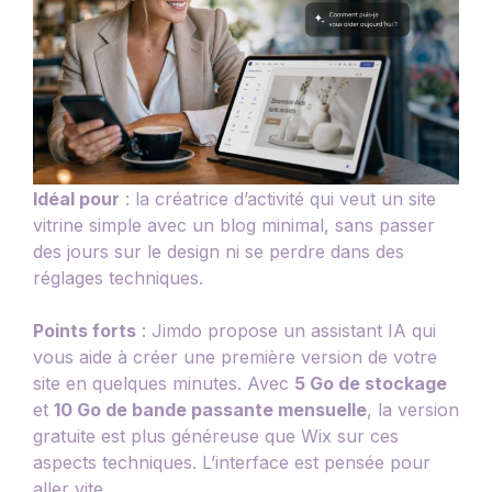
Idéal pour
: la créatrice d’activité qui veut un site
vitrine simple avec un blog minimal, sans passer
des jours sur le design ni se perdre dans des
réglages techniques.
Points forts
: Jimdo propose un assistant IA qui
vous aide à créer une première version de votre
site en quelques minutes. Avec
5 Go de stockage
et
10 Go de bande passante mensuelle
, la version
gratuite est plus généreuse que Wix sur ces
aspects techniques. L’interface est pensée pour
aller vite.