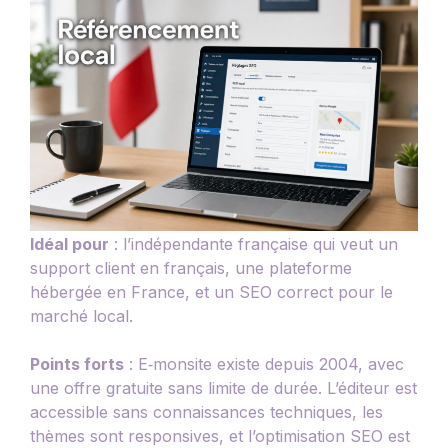
Idéal pour
: l’indépendante française qui veut un
support client en français, une plateforme
hébergée en France, et un SEO correct pour le
marché local.
Points forts
: E‑monsite existe depuis 2004, avec
une offre gratuite sans limite de durée. L’éditeur est
accessible sans connaissances techniques, les
thèmes sont responsives, et l’optimisation SEO est