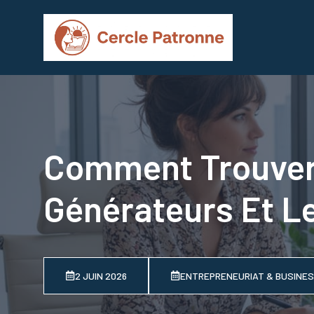
Aller
au
contenu
Comment Trouver L
Générateurs Et Le
2 JUIN 2026
ENTREPRENEURIAT & BUSINE