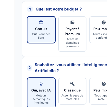
Quel est votre budget ?
1
Gratuit
Payant /
Peu imp
Premium
Outils d’accès
Toutes sol
libre
confond
Achat de
domaines
premiums
Souhaitez-vous utiliser l’Intelligenc
2
Artificielle ?
Oui, avec IA
Classique
Peu imp
Moteurs
Assemblages de
Tous typ
sémantiques
mots-clés
moteu
intelligents