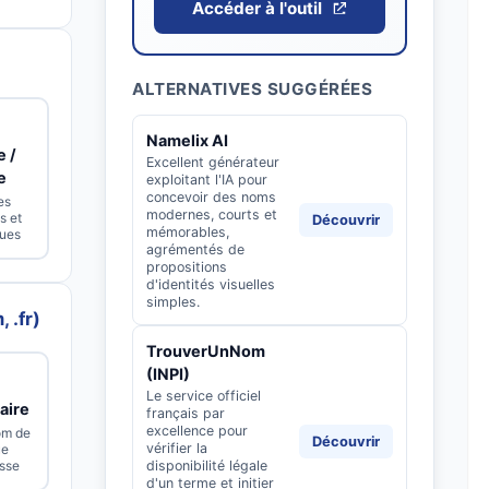
Accéder à l'outil
ALTERNATIVES SUGGÉRÉES
Namelix AI
e /
Excellent générateur
e
exploitant l'IA pour
concevoir des noms
es
modernes, courts et
s et
Découvrir
mémorables,
gues
agrémentés de
propositions
d'identités visuelles
simples.
 .fr)
TrouverUnNom
(INPI)
Le service officiel
aire
français par
excellence pour
om de
Découvrir
vérifier la
ue
esse
disponibilité légale
d'un terme et initier