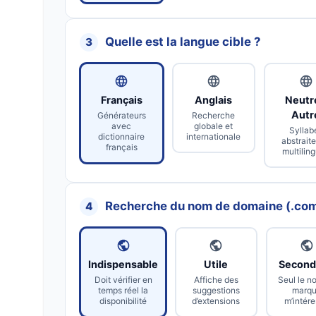
Quelle est la langue cible ?
3
Français
Anglais
Neutr
Autr
Générateurs
Recherche
avec
globale et
Syllab
dictionnaire
internationale
abstraite
français
multilin
Recherche du nom de domaine (.com,
4
Indispensable
Utile
Second
Doit vérifier en
Affiche des
Seul le n
temps réel la
suggestions
marq
disponibilité
d’extensions
m’intér