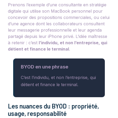
Prenons l’exemple d’une consultante en stratégie
digitale qui utilise son MacBook personnel pour
concevoir des propositions commerciales, ou celui
d’une agence dont les collaborateurs consultent
leur messagerie professionnelle et leur agenda
partagé depuis leur iPhone privé. L’idée maîtresse
à retenir : c’est
l’individu, et non l’entreprise, qui
détient et finance le terminal
.
BYOD en une phrase
C’est l’individu, et non l’entreprise, qui
détient et finance le terminal.
Les nuances du BYOD : propriété,
usage, responsabilité