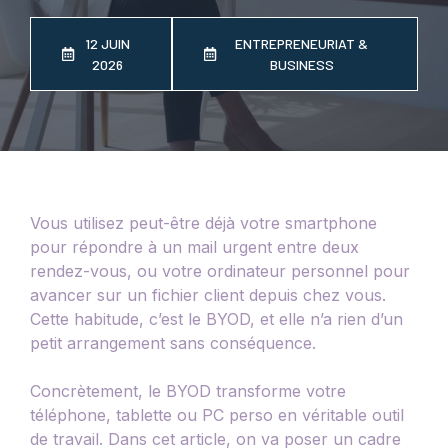
12 JUIN
ENTREPRENEURIAT &
2026
BUSINESS
Vous utilisez peut-être déjà votre smartphone
pour répondre à un mail urgent entre deux
rendez-vous, ou votre ordinateur personnel pour
avancer sur un fichier client depuis chez vous.
Cette habitude, c’est le BYOD, et elle n’a rien d’un
petit arrangement sans conséquence.
Concrètement, le BYOD transforme votre
téléphone, tablette ou PC perso en véritable outil
de travail. Dans cet article, on va poser un cadre