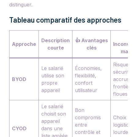
distinguer.
Tableau comparatif des approches
👎
Description
👍 Avantages
Approche
Inconvén
courte
clés
majeu
Risques
Le salarié
Économies,
sécurité
utilise son
flexibilité,
BYOD
accrus,
propre
confort
frontières
appareil
utilisateur
floues
Le salarié
Bon
choisit son
compromis
Choix limit
appareil
entre
logistique
CYOD
dans une
contrôle et
lourde qu
liste agréée