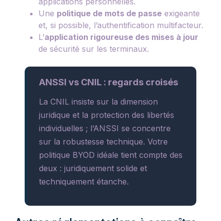
applications personnelles.
Une
politique de mots de passe
exigeante
et, si possible, l’authentification multifacteur.
L’
application rigoureuse des mises à jour
de sécurité sur les terminaux.
ANSSI vs CNIL : regards croisés
La CNIL insiste sur la dimension
juridique et la protection des libertés
individuelles ; l’ANSSI se concentre
sur la robustesse technique. Votre
politique BYOD idéale tient compte des
deux : juridiquement solide et
techniquement étanche.