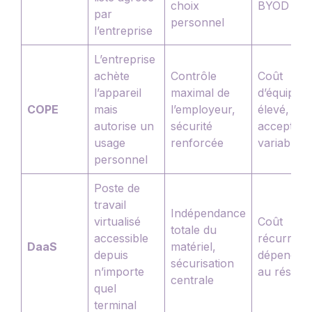
choix
BYOD
par
personnel
l’entreprise
L’entreprise
achète
Contrôle
Coût
l’appareil
maximal de
d’équipem
COPE
mais
l’employeur,
élevé,
autorise un
sécurité
acceptabil
usage
renforcée
variable
personnel
Poste de
travail
Indépendance
virtualisé
Coût
totale du
accessible
récurrent,
DaaS
matériel,
depuis
dépendan
sécurisation
n’importe
au réseau
centrale
quel
terminal